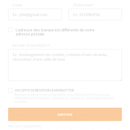
E-MAIL
TÉLÉPHONE
*
L’adresse des travaux est différente de votre
adresse postale
DESCRIPTIF DU PROJET
*
J'ACCEPTE DE RECEVOIR LA NEWSLETTER
Recevez chaque mois la newsletter de La Maison Des Travaux sur
différentes thématiques : décoration, extension, aménagement des
combles...
ENVOYER
*
Mentions obligatoires