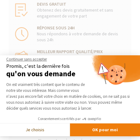
DEVIS GRATUIT
Obtenez des devis gratuitement et sans
engagement de votre part
RÉPONSE SOUS 24H
Nous répondons à votre demande de devis
sous 24h
MEILLEUR RAPPORT QUALITÉ/PRIX
Nous recherchons en permanence le rapport
Continuer sans accepter
qualité/prix optimal
Promis, c'est la dernière fois
qu'on vous demande
ARTISANS DE QUALITÉ
Plateforme de Gestion du Consentement 
Nos artisans s’engagent tous à respecter
On est vraiment très content que le contenu de
notre “Charte Qualité Travaux”
notre site vous intéresse. Mais comme vous
Axeptio consent
n'avez pas encore fait votre choix en matière de cookies, on ne sait pas si
DANS TOUTE LA FRANCE
vous nous autorisez à suivre votre visite ou non. Vous pouvez même
Une présence locale forte grâce à nos 240
décider quels services vous nous autorisez à lancer.
agences partout en France
Consentements certifiés par
Je choisis
OK pour moi