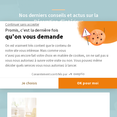
Nos derniers conseils et actus sur la
Décoration d'intérieur
Continuer sans accepter
Promis, c'est la dernière fois
qu'on vous demande
Plateforme de Gestion du Consentement 
On est vraiment très content que le contenu de
notre site vous intéresse. Mais comme vous
Axeptio consent
n'avez pas encore fait votre choix en matière de cookies, on ne sait pas si
vous nous autorisez à suivre votre visite ou non. Vous pouvez même
décider quels services vous nous autorisez à lancer.
Tendances déco 2024 (BRIE-COMTE-ROBERT
77170)
Consentements certifiés par
Déco originales à...
Je choisis
OK pour moi