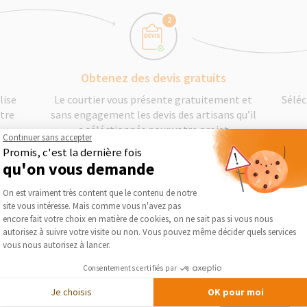
2
Obtenez des devis gratuits
lise
Le courtier vous présente gratuitement et
Séléc
otre
sans engagement les devis des artisans qu’il
a séléctionnés pour votre projet
Continuer sans accepter
Promis, c'est la dernière fois
qu'on vous demande
DEMANDER UN DEVIS GRATUIT
Plateforme de Gestion du Consentement :
On est vraiment très content que le contenu de notre
site vous intéresse. Mais comme vous n'avez pas
Axeptio consent
encore fait votre choix en matière de cookies, on ne sait pas si vous nous
autorisez à suivre votre visite ou non. Vous pouvez même décider quels services
vous nous autorisez à lancer.
Consentements certifiés par
Je choisis
OK pour moi