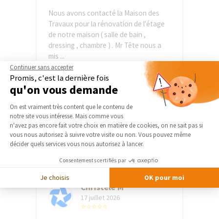
Nous avons contacté la Maison des
Travaux pour la rénovation de l'étage
de notre maison ( salle de bain ,
dressing , chambre ) . Mr Tête nous a
mis ...
Voir plus
Continuer sans accepter
Promis, c'est la dernière fois
qu'on vous demande
anonymous R
Plateforme de Gestion du Consentement 
17 juillet 2026
On est vraiment très content que le contenu de
⭐⭐⭐⭐⭐
notre site vous intéresse. Mais comme vous
Axeptio consent
n'avez pas encore fait votre choix en matière de cookies, on ne sait pas si
vous nous autorisez à suivre votre visite ou non. Vous pouvez même
Très satisfait du professionnalisme
décider quels services vous nous autorisez à lancer.
d’Eric Ballereau À l’écoute et réactif
Consentements certifiés par
Je choisis
OK pour moi
Christele M
17 juillet 2026
⭐⭐⭐⭐⭐