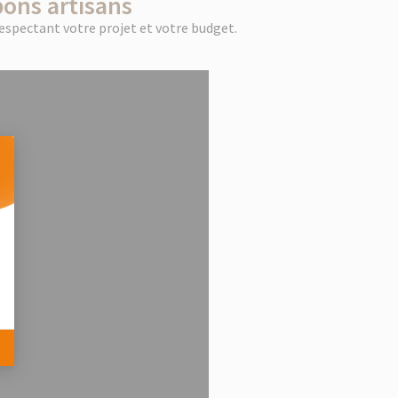
bons artisans
respectant votre projet et votre budget.
 Personnalisez vos Options