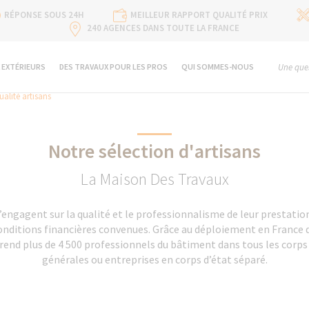
RÉPONSE SOUS 24H
MEILLEUR RAPPORT QUALITÉ PRIX
240 AGENCES DANS TOUTE LA FRANCE
 EXTÉRIEURS
DES TRAVAUX POUR LES PROS
QUI SOMMES-NOUS
Une ques
ualité artisans
Notre sélection d'artisans
La Maison Des Travaux
’engagent sur la qualité et le professionnalisme de leur prestation
 conditions financières convenues. Grâce au déploiement en France
end plus de 4 500 professionnels du bâtiment dans tous les corps 
générales ou entreprises en corps d’état séparé.