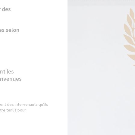
r des
es selon
nt les
convenues
ent des intervenants qu’ils
être tenus pour