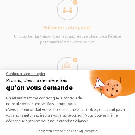
1
Présentez votre projet
Un courtier La Maison Des Travaux réalise chez vous l’étude
personnalisée de votre projet
2
Continuer sans accepter
Promis, c'est la dernière fois
Obtenez des devis gratuits
qu'on vous demande
Le courtier vous présente gratuitement et sans
Plateforme de Gestion du Consentement 
On est vraiment très content que le contenu de
engagement les devis des artisans qu’il a séléctionnés pour
notre site vous intéresse. Mais comme vous
votre projet
Axeptio consent
n'avez pas encore fait votre choix en matière de cookies, on ne sait pas si
vous nous autorisez à suivre votre visite ou non. Vous pouvez même
décider quels services vous nous autorisez à lancer.
3
Consentements certifiés par