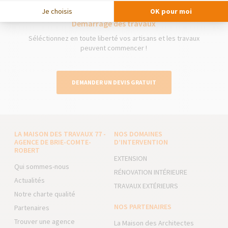
Je choisis
OK pour moi
Démarrage des travaux
Séléctionnez en toute liberté vos artisans et les travaux
peuvent commencer !
DEMANDER UN DEVIS GRATUIT
LA MAISON DES TRAVAUX 77 -
NOS DOMAINES
AGENCE DE BRIE-COMTE-
D’INTERVENTION
ROBERT
EXTENSION
Qui sommes-nous
RÉNOVATION INTÉRIEURE
Actualités
TRAVAUX EXTÉRIEURS
Notre charte qualité
NOS PARTENAIRES
Partenaires
Trouver une agence
La Maison des Architectes