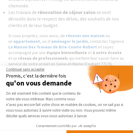
cheminée.
Les travaux de
rénovation de séjour salon
se sont
déroulés dans le respect des délais, des souhaits de nos
clients et de leur budget.
Si vous projetez, vous aussi, de
rénover une maison
ou
un
appartement
, ou d’
aménager le jardin
, contactez l’agence
La Maison Des Travaux de Brie-Comte-Robert
et soyez
accompagné par une
équipe bienveillante
et
à votre écoute
et un
réseau de professionnels
qui mettent leur savoir-faire au
service de votre projet en Seine-et-Marne (Coubert 77170,
Solers 77111, Soignolles-en-Brie 77111, Yebles 77390...) :
Continuer sans accepter
architecte 77, bureau d’étude 77, maçon 77, plaquiste 77, menuisier
Promis, c'est la dernière fois
77, charpentier 77, couvreur 77, électricien 77, plombier 77,
qu'on vous demande
chauffagiste 77, cuisiniste 77, peintre intérieur 77, décorateur
Plateforme de Gestion du Consentement 
intérieur 77, carreleur 77, façadier 77...
On est vraiment très content que le contenu de
notre site vous intéresse. Mais comme vous
Axeptio consent
n'avez pas encore fait votre choix en matière de cookies, on ne sait pas si
DEMANDER UN DEVIS GRATUIT
vous nous autorisez à suivre votre visite ou non. Vous pouvez même
décider quels services vous nous autorisez à lancer.
Consentements certifiés par