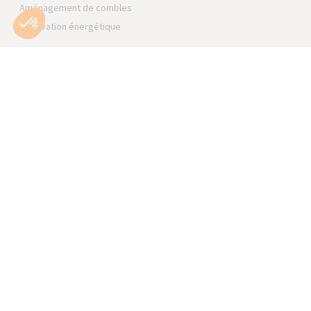
Aménagement de combles
Rénovation énergétique
Trouvez une agence près de
chez vous
S’INSCRIRE À LA
NEWSLETTER
S’INSCRIRE