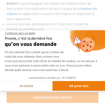
Robert
a accompagné nos clients de l’élaboration de
leur projet à la réalisation de leur travaux de
création de
séjour
en apportant conseils techniques et réponses à
leurs questions.
Les entreprises partenaires ont fourni un travail de
qualité au meilleur prix.
Continuer sans accepter
Vous souhaitez
rénover votre maison
? Vous voulez
ajouter
Promis, c'est la dernière fois
de la surface
à votre logement ? Contactez sans plus attendre
qu'on vous demande
La Maison Des Travaux de Brie-Comte-Robert
pour réaliser
Plateforme de Gestion du Consentement 
vos travaux et être accompagné tout au long de votre projet.
On est vraiment très content que le contenu de
Découvrez nos entrepreneurs partenaires qui mettent leur
notre site vous intéresse. Mais comme vous
savoir-faire au service de votre projet en Seine-et-Marne
Axeptio consent
n'avez pas encore fait votre choix en matière de cookies, on ne sait pas si
(Tournan-en-Brie 77220, Gretz-Armainvilliers 77220, Fontenay-
vous nous autorisez à suivre votre visite ou non. Vous pouvez même
Trésigny 77610, Rozay-en-Brie 77540...) :
architecte 77, bureau
décider quels services vous nous autorisez à lancer.
d’étude 77, maçon 77, plaquiste 77, menuisier 77, charpentier 77,
couvreur 77, électricien 77, plombier 77, chauffagiste 77, cuisiniste
Consentements certifiés par
77, peintre intérieur 77, décorateur intérieur 77, carreleur 77,
Je choisis
OK pour moi
façadier 77
DEMANDER UN DEVIS GRATUIT