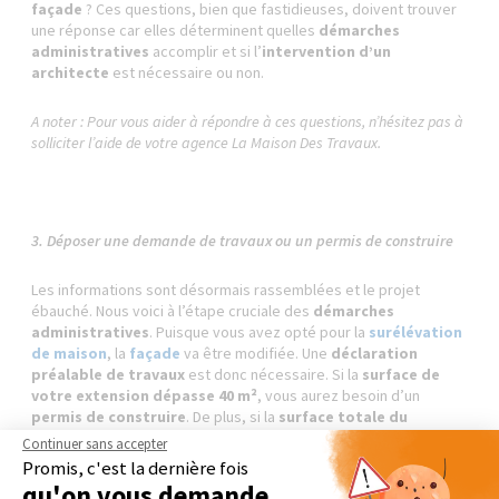
façade
? Ces questions, bien que fastidieuses, doivent trouver
une réponse car elles déterminent quelles
démarches
administratives
accomplir et si l’
intervention d’un
architecte
est nécessaire ou non.
A noter : Pour vous aider à répondre à ces questions, n’hésitez pas à
solliciter l’aide de votre agence La Maison Des Travaux.
3. Déposer une demande de travaux ou un permis de construire
Les informations sont désormais rassemblées et le projet
ébauché. Nous voici à l’étape cruciale des
démarches
administratives
. Puisque vous avez opté pour la
surélévation
de maison
, la
façade
va être modifiée. Une
déclaration
préalable de travaux
est donc nécessaire. Si la
surface de
votre extension dépasse 40 m²
, vous aurez besoin d’un
permis de construire
. De plus, si la
surface totale du
bâtiment (existant + extension)
est
supérieure à 150 m²
,
Continuer sans accepter
vous devrez faire appel à un
architecte
.
Promis, c'est la dernière fois
qu'on vous demande