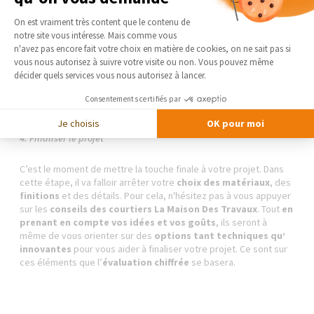
A noter : Seules les surfaces disposant d’une hauteur sous plafond
Plateforme de Gestion du Consentement 
d’1,80 m minimum sont prises en compte dans ce calcul.
On est vraiment très content que le contenu de
notre site vous intéresse. Mais comme vous
Axeptio consent
n'avez pas encore fait votre choix en matière de cookies, on ne sait pas si
ATTENTION : L’aménagement de combles est différent de la
vous nous autorisez à suivre votre visite ou non. Vous pouvez même
surélévation de maison (voir image 3) car elle ne modifie pas la
décider quels services vous nous autorisez à lancer.
structure de la façade.
Consentements certifiés par
Je choisis
OK pour moi
4. Finaliser le projet
C’est le moment de mettre la touche finale à votre projet. Dans
cette étape, il va falloir arrêter votre
choix des matériaux
, des
finitions
et des détails. Pour cela, n'hésitez pas à vous appuyer
sur les
conseils des courtiers La Maison Des Travaux
. Tout
en
prenant en compte vos idées et vos goûts
, ils seront à
même de vous orienter sur des
options tant techniques qu’
innovantes
pour vous aider à finaliser votre projet. Ce sont sur
ces éléments que l’
évaluation chiffrée
se basera.