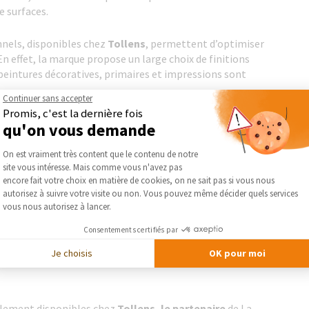
e surfaces.
nnels, disponibles chez
Tollens
, permettent d’optimiser
En effet, la marque propose un large choix de finitions
s peintures décoratives, primaires et impressions sont
Continuer sans accepter
Promis, c'est la dernière fois
 façades, Tollens propose :
qu'on vous demande
Plateforme de Gestion du Consentement :
On est vraiment très content que le contenu de notre
site vous intéresse. Mais comme vous n'avez pas
Axeptio consent
encore fait votre choix en matière de cookies, on ne sait pas si vous nous
autorisez à suivre votre visite ou non. Vous pouvez même décider quels services
vous nous autorisez à lancer.
Consentements certifiés par
Je choisis
OK pour moi
galement disponibles chez
Tollens, le
partenaire
de La