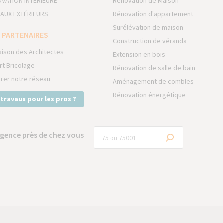
VATION INTÉRIEURE
Rénovation de Maison
AUX EXTÉRIEURS
Rénovation d'appartement
Surélévation de maison
 PARTENAIRES
Construction de véranda
aison des Architectes
Extension en bois
rt Bricolage
Rénovation de salle de bain
grer notre réseau
Aménagement de combles
Rénovation énergétique
 travaux pour les pros ?
gence près de chez vous