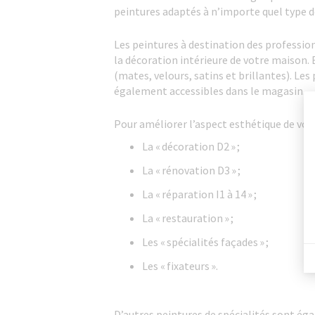
peintures adaptés à n’importe quel type d
Les peintures à destination des professio
la décoration intérieure de votre maison. 
(mates, velours, satins et brillantes). Le
également accessibles dans le magasin.
Pour améliorer l’aspect esthétique de vos
La « décoration D2 » ;
La « rénovation D3 » ;
La « réparation I1 à 14 » ;
La « restauration » ;
Les « spécialités façades » ;
Les « fixateurs ».
D’autres peintures de spécialités sont é