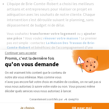
L’équipe de Brie-Comte-Robert a choisi les meilleurs
artisans et entrepreneurs pour réaliser ce projet en
adéquation avec les souhaits de notre cliente. Chaque
intervention s’est déroulée suivant le planning, sans
dépassement de budget ni de délai.
Vous souhaitez
transformer votre logement
ou y
ajouter
une pièce
? Vous voulez
rénover votre maison
? Le premier
pas est simple : contactez
La Maison Des Travaux de Brie-
Comte-Robert
et bénéficiez de l’accompagnement d’une
équipe pour réaliser votre projet à vos côtés ainsi que de l'accès
Continuer sans accepter
au réseau de professionnels locaux partenaires de notre
Promis, c'est la dernière fois
enseigne en Seine-et-Marne (Brie-Comte-Robert 77170, Servon
qu'on vous demande
77170, Evry-Grégy-sur-Yerres 77166, Grisy-Suisnes 77166...) :
Plateforme de Gestion du Consentement 
architecte 77, bureau d'étude 77, projeteur 3D 77, maçon 77,
On est vraiment très content que le contenu de
plaquiste 77, menuisier 77, électricien 77, plombier 77, carreleur 77
notre site vous intéresse. Mais comme vous
Axeptio consent
n'avez pas encore fait votre choix en matière de cookies, on ne sait pas si
vous nous autorisez à suivre votre visite ou non. Vous pouvez même
DEMANDER UN DEVIS GRATUIT
décider quels services vous nous autorisez à lancer.
Consentements certifiés par
Je choisis
OK pour moi