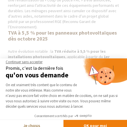
Une revalorisation du « coup de pouce PAC » a été annoncée,
renforçant ainsi l’attractivité de ces équipements performants et
durables. Les ménages peuvent ainsi cumuler ce dispositif avec
d’autres aides, notamment dans le cadre d’un projet global
piloté par un professionnel RGE (Reconnu Garant de
l’Environnement).
TVA à 5,5 % pour les panneaux photovoltaïques
dès octobre 2025
Autre évolution notable : la
TVA réduite à 5,5 % pour les
installations photovoltaïques
, applicable à partir du
1er
Continuer sans accepter
octobre 2025
.
Promis, c'est la dernière fois
Cette mesure vise à encourager la production d’énergie
renouvelable chez les particuliers et à rendre les projets
qu'on vous demande
solaires plus accessibles. En combinant cette baisse de TVA
Plateforme de Gestion du Consentement 
avec les dispositifs d’autoconsommation et les aides locales, le
On est vraiment très content que le contenu de
retour sur investissement devient nettement plus rapide.
notre site vous intéresse. Mais comme vous
Anticiper pour sécuriser ses aides et ses travaux
Axeptio consent
n'avez pas encore fait votre choix en matière de cookies, on ne sait pas si
vous nous autorisez à suivre votre visite ou non. Vous pouvez même
décider quels services vous nous autorisez à lancer.
Les nouvelles règles exigent une planification plus rigoureuse
des projets. Il est désormais essentiel de :
Consentements certifiés par
Faire vérifier son DPE
, afin d’identifier le bon parcours d’aides
Je choisis
OK pour moi