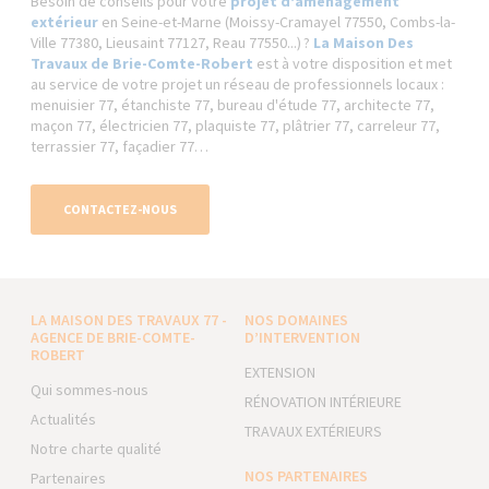
Besoin de conseils pour votre
projet d'aménagement
extérieur
en Seine-et-Marne (Moissy-Cramayel 77550, Combs-la-
Ville 77380, Lieusaint 77127, Reau 77550...) ?
La Maison Des
Travaux de Brie-Comte-Robert
est à votre disposition et met
au service de votre projet un réseau de professionnels locaux :
menuisier 77, étanchiste 77, bureau d'étude 77, architecte 77,
maçon 77, électricien 77, plaquiste 77, plâtrier 77, carreleur 77,
terrassier 77, façadier 77…
CONTACTEZ-NOUS
LA MAISON DES TRAVAUX 77 -
NOS DOMAINES
AGENCE DE BRIE-COMTE-
D’INTERVENTION
ROBERT
EXTENSION
Qui sommes-nous
RÉNOVATION INTÉRIEURE
Actualités
TRAVAUX EXTÉRIEURS
Notre charte qualité
NOS PARTENAIRES
Partenaires