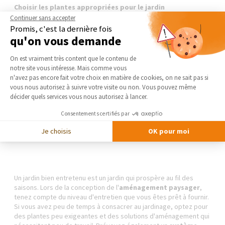
Choisir les plantes appropriées pour le jardin
Continuer sans accepter
Promis, c'est la dernière fois
qu'on vous demande
Le choix des plantes est l'une des décisions les plus importantes
Plateforme de Gestion du Consentement 
On est vraiment très content que le contenu de
que vous aurez à prendre lors de l'
aménagement de jardin
.
notre site vous intéresse. Mais comme vous
Optez pour des plantes adaptées au climat local, à l'exposition
Axeptio consent
n'avez pas encore fait votre choix en matière de cookies, on ne sait pas si
au soleil du jardin et à son type de sol, à vos goûts personnels et
vous nous autorisez à suivre votre visite ou non. Vous pouvez même
à l'entretien envisagé.
décider quels services vous nous autorisez à lancer.
Consentements certifiés par
Je choisis
OK pour moi
Anticiper l'entretien du jardin
Un jardin bien entretenu est un jardin qui prospère au fil des
saisons. Lors de la conception de l'
aménagement paysager
,
tenez compte du niveau d'entretien que vous êtes prêt à fournir.
Si vous avez peu de temps à consacrer au jardinage, optez pour
des plantes peu exigeantes et des solutions d'aménagement qui