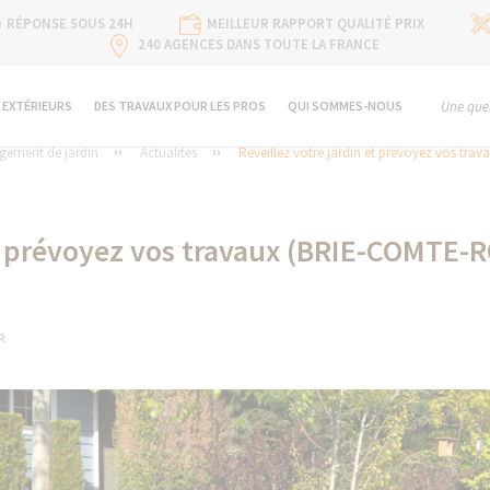
RÉPONSE SOUS 24H
MEILLEUR RAPPORT QUALITÉ PRIX
240 AGENCES DANS TOUTE LA FRANCE
 EXTÉRIEURS
DES TRAVAUX POUR LES PROS
QUI SOMMES-NOUS
Une ques
gement de jardin
Actualités
Réveillez votre jardin et prévoyez vos trav
 et prévoyez vos travaux (BRIE-COMTE
R