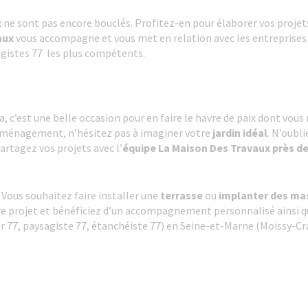
x
ne sont pas encore bouclés. Profitez-en pour élaborer vos projets 
aux
vous accompagne et vous met en relation avec les entreprises 
agistes 77 les plus compétents.
a, c’est une belle occasion pour en faire le havre de paix dont vous
 aménagement, n’hésitez pas à imaginer votre
jardin idéal
. N’oubl
artagez vos projets avec l’
équipe La Maison Des Travaux près d
 Vous souhaitez faire installer une
terrasse
ou
implanter des ma
e projet et bénéficiez d’un accompagnement personnalisé ainsi qu
r 77, paysagiste 77, étanchéiste 77) en Seine-et-Marne (Moissy-C