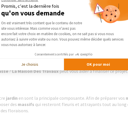
Promis, c'est la dernière fois
qu'on vous demande
es intempéries peuvent les avoir fragilisés. Vérifiez également les
Plateforme de Gestion du Consentement :
On est vraiment très content que le contenu de notre
t compromettre l’
intégrité structurelle
. En cas de doute, faites a
site vous intéresse. Mais comme vous n'avez pas
de terrassement 77, étancheur 77 pourront intervenir.
Axeptio consent
encore fait votre choix en matière de cookies, on ne sait pas si vous nous
autorisez à suivre votre visite ou non. Vous pouvez même décider quels services
vous nous autorisez à lancer.
Consentements certifiés par
avée
, votre
terrasse
sera le centre de vos activités de plein air cet 
Je choisis
OK pour moi
asse
est bordée de
garde-corps
, ne les négligez pas. C’est le bon
asse
?
La Maison Des Travaux
peut vous aider à finaliser ce projet
tre
jardin
en sont la principale composante. Afin de préparer vos
poser des
massifs
qui resteront fleuris et attrayants tout au long
 des floraisons.