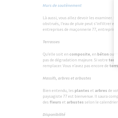
Murs de soutènement
Là aussi, vous allez devoir les examiner. L
obstrués, l’eau de pluie peut s’infiltrer e
entreprises de maçonnerie 77, entreprise 
Terrasses
Qu’elle soit en
composite
, en
béton
ou
p
pas de dégradation majeure. Si votre
terr
remplacer. Vous n’avez pas encore de
terr
Massifs, arbres et arbustes
Bien entendu, les
plantes
et
arbres
de vo
paysagiste 77 est bienvenue. Il saura com
des
fleurs
et
arbustes
selon le calendrier
Disponibilité