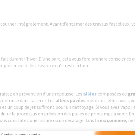
retourner intégralement. Avant d’entamer des travaux fastidieux, vo
à fait durant l’hiver. D’une part, cela vous fera prendre conscience 
pléter votre liste avec ce qu’il reste à faire.
traitez en prévention d’une repousse. Les
allées
composées de
gra
 s’enfonce dans la terre. Les
allées pavées
méritent, elles aussi, v
 et un coup de jet suffiront pour un nettoyage. Si vous avez vaporis
duire le processus en prévision des pluies de printemps à venir. E
 vous constatez une fissure ou un décalage dans la
maçonnerie
, ne
Continuer sans accepter