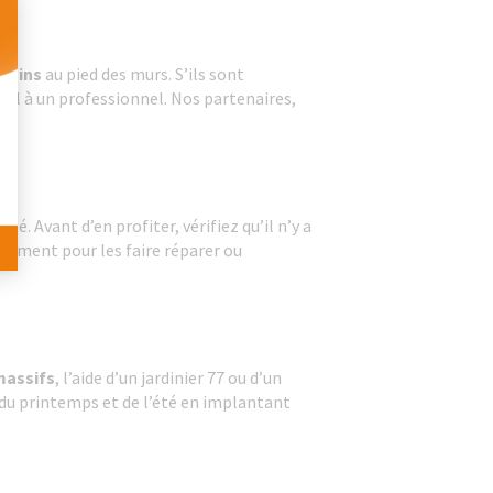
drains
au pied des murs. S’ils sont
 Personnalisez vos Options
ppel à un professionnel. Nos partenaires,
été. Avant d’en profiter, vérifiez qu’il n’y a
 moment pour les faire réparer ou
.
massifs
, l’aide d’un jardinier 77 ou d’un
 du printemps et de l’été en implantant