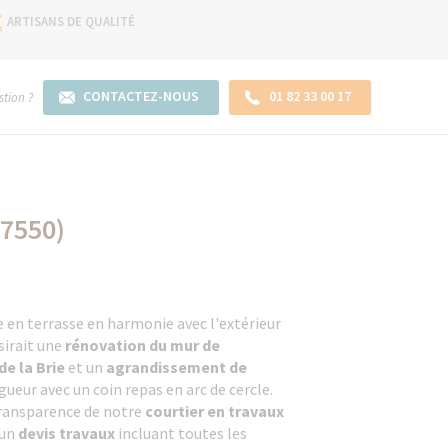
ARTISANS DE QUALITÉ
CONTACTEZ-NOUS
01 82 33 00 17
tion ?
77550)
e en terrasse en harmonie avec l'extérieur
sirait une
rénovation du mur de
e la Brie
et un
agrandissement de
gueur avec un coin repas en arc de cercle.
transparence de notre
courtier en travaux
 un
devis travaux
incluant toutes les