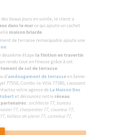
des beaux jours en soirée, le client a
eux dans le mur
ce qui ajoute un cachet
belle
maison briarde
.
ement de terrasse remarquable ajoute une
son
.
ne deuxième étape
la finition en travertin
 un rendu tout en finesse grâce à cet
êtement de sol de terrasse
.
u d'
aménagement de terrasse
en Seine-
l 77550, Combs-la-Ville 77380, Lieusaint
ontactez votre
agence de
La Maison Des
Robert
et découvrez notre
réseau
 partenaires
:
architecte 77, bureau
isier 77, charpentier 77, couvreur 77,
77, tailleur de pierre 77, carreleur 77,