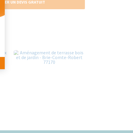
NDER UN DEVIS GRATUIT
 Personnalisez vos Options