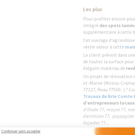
Les plus
Pour profiter encore plus 
intégré
des spots lumin
supplémentaire à cette 
Cet ouvrage d'agrandiss
réelle valeur à cette
mai
Le client prévoit dans u
de toutes la surface pour
élégant matériau de
rev
Un projet de rénovation o
et-Marne (Moissy-Cramaye
77127, Reau 77550...) ? C
Travaux de Brie Comte 
d’entrepreneurs locaux
d’étude 77, maçon 77, menu
électricien 77, paysagiste 
façadier 77...
Continuer sans accepter