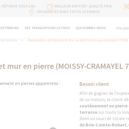
RÉPONSE SOUS 24H
MEILLEUR RAPPORT QUALITÉ PRIX
240 AGENCES DANS TOUTE LA FRANCE
 EXTÉRIEURS
DES TRAVAUX POUR LES PROS
QUI SOMMES-NOUS
Une ques
e terrasse
Rénovation de terrasse et mur en pierre (moissy-cramayel 77550)
 et mur en pierre (MOISSY-CRAMAYEL 
Besoin client
Afin de gagner de l’espac
de sa maison, le client dé
soutènement en pierre d
terrasse
sur toute la lon
Dans un souci de totale 
de Brie-Comte-Robert
,