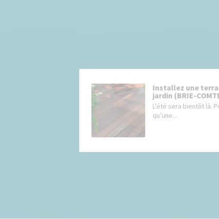
Installez une terra
jardin (BRIE-COMT
L’été sera bientôt là. 
qu’une...