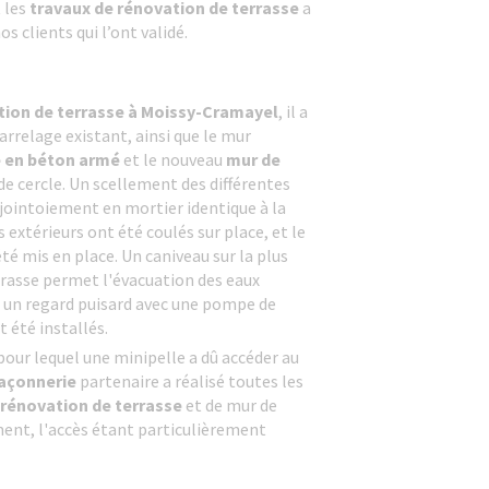
 les
travaux de rénovation de terrasse
a
s clients qui l’ont validé.
tion de terrasse à Moissy-Cramayel
, il a
arrelage existant, ainsi que le mur
le en béton armé
et le nouveau
mur de
 de cercle. Un scellement des différentes
e jointoiement en mortier identique à la
 extérieurs ont été coulés sur place, et le
té mis en place. Un caniveau sur la plus
rrasse permet l'évacuation des eaux
e un regard puisard avec une pompe de
 été installés.
our lequel une minipelle a dû accéder au
açonnerie
partenaire a réalisé toutes les
rénovation de terrasse
et de mur de
t, l'accès étant particulièrement