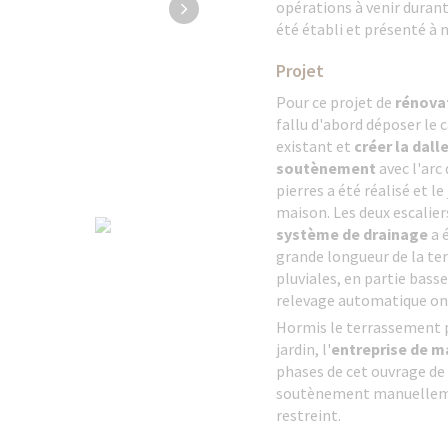
opérations à venir durant
été établi et présenté à no
Projet
Pour ce projet de
rénova
fallu d'abord déposer le c
existant et
créer la dal
soutènement
avec l'arc
pierres a été réalisé et l
maison. Les deux escaliers
système de drainage
a é
grande longueur de la te
pluviales, en partie bass
relevage automatique ont
Hormis le terrassement p
jardin, l'
entreprise de m
phases de cet ouvrage de
soutènement manuellemen
restreint.