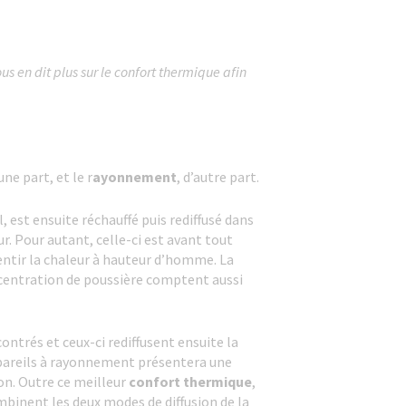
 en dit plus sur le confort thermique afin
’une part, et le r
ayonnement
, d’autre part.
, est ensuite réchauffé puis rediffusé dans
ur. Pour autant, celle-ci est avant tout
entir la chaleur à hauteur d’homme. La
ncentration de poussière comptent aussi
ontrés et ceux-ci rediffusent ensuite la
ppareils à rayonnement présentera une
on. Outre ce meilleur
confort thermique
,
inent les deux modes de diffusion de la