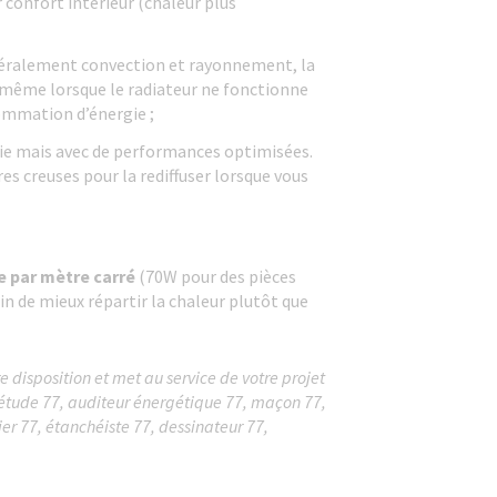
r confort intérieur (chaleur plus
généralement convection et rayonnement, la
même lorsque le radiateur ne fonctionne
sommation d’énergie ;
tie mais avec de performances optimisées.
s creuses pour la rediffuser lorsque vous
e par mètre carré
(70W pour des pièces
fin de mieux répartir la chaleur plutôt que
 disposition et met au service de votre projet
d’étude 77, auditeur énergétique 77, maçon 77,
ier 77, étanchéiste 77, dessinateur 77,