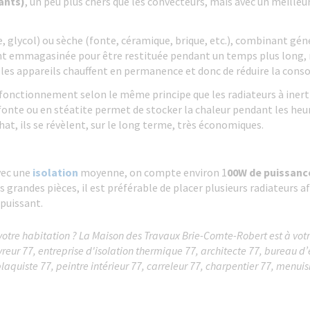
ants)
, un peu plus chers que les convecteurs, mais avec un meilleu
le, glycol) ou sèche (fonte, céramique, brique, etc.), combinant 
nt emmagasinée pour être restituée pendant un temps plus long, 
 les appareils chauffent en permanence et donc de réduire la con
 fonctionnement selon le même principe que les radiateurs à iner
onte ou en stéatite permet de stocker la chaleur pendant les heure
chat, ils se révèlent, sur le long terme, très économiques.
vec une
isolation
moyenne, on compte environ 1
00W de puissanc
s grandes pièces, il est préférable de placer plusieurs radiateurs a
 puissant.
votre habitation ? La Maison des Travaux Brie-Comte-Robert est à votre
vreur 77, entreprise d'isolation thermique 77, architecte 77, bureau 
plaquiste 77, peintre intérieur 77, carreleur 77, charpentier 77, menuis