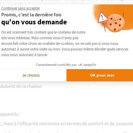
ques, etc.).
Continuer sans accepter
Promis, c'est la dernière fois
isés de chauffage
qu'on vous demande
Plateforme de Gestion du Consentement :
On est vraiment très content que le contenu de notre
 de l’eau chaude sanitaire à partir d’énergies combustibles. Trad
site vous intéresse. Mais comme vous n'avez pas
Avec l’apparition des modèles de
chaudières à condensation ou 
Axeptio consent
encore fait votre choix en matière de cookies, on ne sait pas si vous nous
es années. Mais les augmentations de tarifs et les impacts sur l’e
autorisez à suivre votre visite ou non. Vous pouvez même décider quels services
bles
moins onéreuses (
chaudière biomasse, chaudière au bois
).
vous nous autorisez à lancer.
Consentements certifiés par
es radiateurs disposés dans les différentes pièces de l’habitation
parts relativement égales. Mais il est aussi possible de connecter
Je choisis
OK pour moi
ec un bon niveau de confort. Il existe aussi des systèmes de planche
duisent de la chaleur.
ppareils :
at, mais à l’efficacité restreinte en termes de confort et de conso