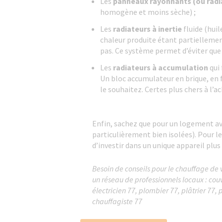
Les
panneaux rayonnants (ou radi
homogène et moins sèche) ;
Les
radiateurs à inertie
fluide (hui
chaleur produite étant partielleme
pas. Ce système permet d’éviter que
Les
radiateurs à accumulation
qui
Un bloc accumulateur en brique, en f
le souhaitez. Certes plus chers à l’a
Enfin, sachez que pour un logement a
particulièrement bien isolées). Pour le
d’investir dans un unique appareil plus
Besoin de conseils pour le chauffage de 
un réseau de professionnels locaux : cou
électricien 77, plombier 77, plâtrier 77, 
chauffagiste 77