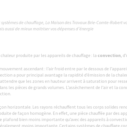
t systèmes de chauffage, La Maison des Travaux Brie-Comte-Robert vous
is aussi de mieux maitriser vos dépenses d’énergie
chaleur produite par les appareils de chauffage : la
convection
, d
mouvement ascendant : l’air froid entre par le dessous de l’appareil
nvection a pour principal avantage la rapidité d’émission de la chale
 attendre que les zones en hauteur arrivent à saturation pour ress
ns les pièces de grands volumes. L’assèchement de l’air et la co
ction.
on horizontale. Les rayons réchauffent tous les corps solides renc
oduite de façon homogène. En effet, une pièce chauffée par des a
 le plafond bien moins importante qu’avec des appareils à convecti
éralement moins importante. Certains systèmes de chauffage comb