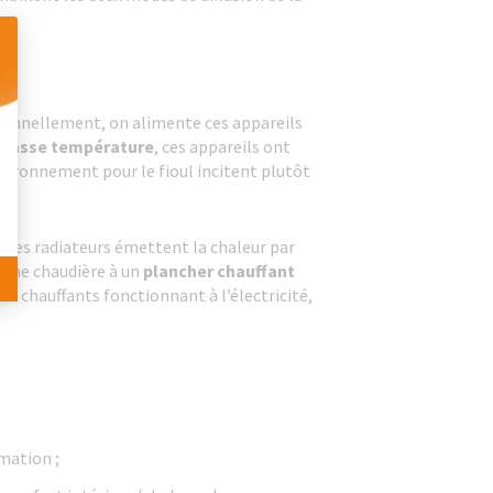
 Personnalisez vos Options
itionnellement, on alimente ces appareils
à basse température
, ces appareils ont
nvironnement pour le fioul incitent plutôt
. Ces radiateurs émettent la chaleur par
 une chaudière à un
plancher chauffant
rs chauffants fonctionnant à l’électricité,
mmation ;