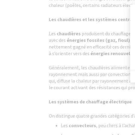
chaleur (poêles, certains radiateurs électri
Les chaudières et les systèmes central
Les
chaudières
produisent du chauffage et
avec des
énergies fossiles (gaz, fioul)
. 
nettement gagné en efficacité ces dernièr
à s’orienter vers des
énergies renouvela
Généralement, les chaudières alimentent d
rayonnement mais aussi par convection, à 
qui, diffuse la chaleur par rayonnement av
le courant activant des résistances qui pro
Les systèmes de chauffage électrique
On distingue quatre grandes catégories d’a
Les
convecteurs
, peu chers à l’ach