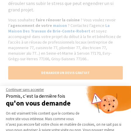
dérouler sans subir le stress que peut engendrer un si
grand projet.
Vous souhaitez
faire rénover la cuisine
? Vous voulez revoir
l’
agencement de votre
maison
? Contactez l’agence
La
Maison Des Travaux de Brie-Comte-Robert
et soyez
accompagné dans votre projet du début à la fin et bénéficiez de
l’accès à un réseau de professionnels locaux (entreprise de
maçonnerie 77, cuisiniste 77, plombier 77, électricien 77,
menuisier alu 77...) en Seine-et-Marne à Servon 77170, Evry-
Grégy-sur-Yerres 77166, Grisy-Suisnes 77166...
DEMANDER UN DEVIS GRATUIT
Continuer sans accepter
Promis, c'est la dernière fois
qu'on vous demande
Les réalisations similaires
Plateforme de Gestion du Consentement 
Rénovation de cuisine
On est vraiment très content que le contenu de
notre site vous intéresse. Mais comme vous
Axeptio consent
n'avez pas encore fait votre choix en matière de cookies, on ne sait pas si
vous nous autorisez à suivre votre visite ou non. Vous pouvez même