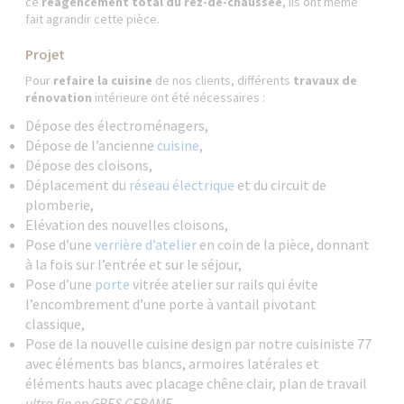
ce
réagencement total du rez-de-chaussée
, ils ont même
fait agrandir cette pièce.
Projet
Pour
refaire la cuisine
de nos clients, différents
travaux de
rénovation
intérieure ont été nécessaires :
Dépose des électroménagers,
Dépose de l’ancienne
cuisine
,
Dépose des cloisons,
Déplacement du
réseau électrique
et du circuit de
plomberie,
Elévation des nouvelles cloisons,
Pose d’une
verrière d’atelier
en coin de la pièce, donnant
à la fois sur l’entrée et sur le séjour,
Pose d’une
porte
vitrée atelier sur rails qui évite
l’encombrement d’une porte à vantail pivotant
classique,
Pose de la nouvelle cuisine design par notre cuisiniste 77
avec éléments bas blancs, armoires latérales et
éléments hauts avec placage chêne clair, plan de travail
ultra fin en GRES CERAME,