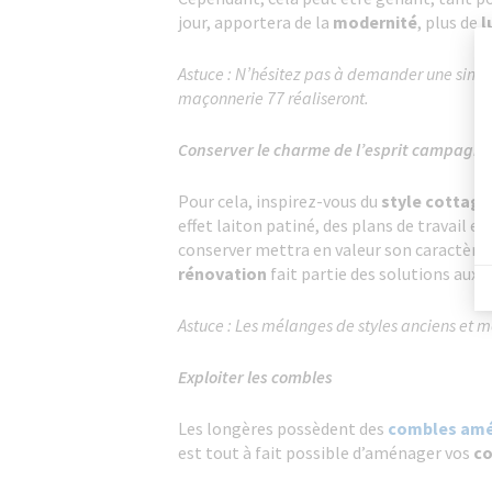
jour, apportera de la
modernité
, plus de
l
Astuce : N’hésitez pas à demander une simul
maçonnerie 77 réaliseront.
Conserver le charme de l’esprit campagn
Pour cela, inspirez-vous du
style cottage
effet laiton patiné, des plans de travail e
conserver mettra en valeur son caractère
rénovation
fait partie des solutions aux 
Astuce : Les mélanges de styles anciens et 
Exploiter les combles
Les longères possèdent des
combles am
est tout à fait possible d’aménager vos
c