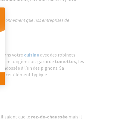
cloisonnement que nos entreprises de
 Personnalisez vos Options
e dans votre
cuisine
avec des robinets
 votre longère soit garni de
tomettes
, les
ée
adossée à l’un des pignons. Sa
ser cet élément typique.
lisaient que le
rez-de-chaussée
mais il