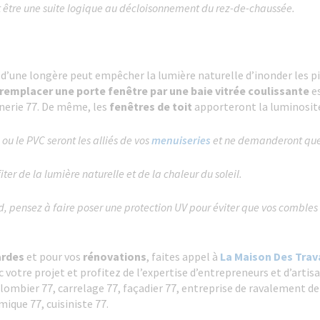
peut être une suite logique au décloisonnement du rez-de-chaussée.
d’une longère peut empêcher la lumière naturelle d’inonder les piè
remplacer une porte fenêtre par une baie vitrée coulissante
es
nerie 77. De même, les
fenêtres de toit
apporteront la luminosit
ou le PVC seront les alliés de vos
menuiseries
et ne demanderont que
er de la lumière naturelle et de la chaleur du soleil.
sud, pensez à faire poser une protection UV pour éviter que vos combles 
ardes
et pour vos
rénovations
, faites appel à
La Maison Des Tra
tre projet et profitez de l’expertise d’entrepreneurs et d’artisa
plombier 77, carrelage 77, façadier 77, entreprise de ravalement de
ique 77, cuisiniste 77.