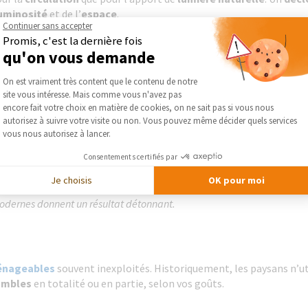
uminosité
et de l’
espace
.
Continuer sans accepter
Promis, c'est la dernière fois
ation 3D pour avoir un aperçu de ce que donnera le résultat d’un dé
qu'on vous demande
Plateforme de Gestion du Consentement :
On est vraiment très content que le contenu de notre
ard
site vous intéresse. Mais comme vous n'avez pas
Axeptio consent
encore fait votre choix en matière de cookies, on ne sait pas si vous nous
autorisez à suivre votre visite ou non. Vous pouvez même décider quels services
. Des
couleurs douces
, des
matériaux naturels
, un évier de ferm
vous nous autorisez à lancer.
n bois façon billot de boucher… Si vous avez la chance que le sol de
 ancien. Les longères étaient régulièrement dotées d’une
chemin
Consentements certifiés par
bénéfices multiples :
chauffer
une partie de votre maison et valori
Je choisis
OK pour moi
modernes donnent un résultat détonnant.
énageables
souvent inexploités. Historiquement, les paysans n’uti
ombles
en totalité ou en partie, selon vos goûts.