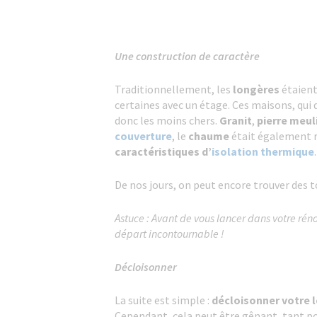
Une construction de caractère
Traditionnellement, les
longères
étaient
certaines avec un étage. Ces maisons, qui d
donc les moins chers.
Granit
,
pierre meul
couverture
, le
chaume
était également r
caractéristiques d’
is
olation thermique
.
De nos jours, on peut encore trouver des 
Astuce : Avant de vous lancer dans votre rén
départ incontournable !
Décloisonner
La suite est simple :
décloisonner votre 
Cependant, cela peut être gênant, tant p