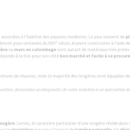
 associées à l’habitat des paysans modestes. Le plus souvent de
pl
atent pour certaines du XVII° siècle, étaient construites à l’aide de
ière
ou
murs en colombage
sont autant de matériaux très prisés 
épandu à la fois pour son côté
bon marché et facile à se procur
toitures de chaume, mais la majorité des longères sont équipées d
ovation, demandez un diagnostic de votre isolation à un spécialiste de
longère
. Certes, le caractère particulier d’une longère réside dans
our la
circulation
que pour l’apport de
lumière naturelle
. Un
décl