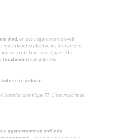
ain pied
, on peut également en voir
s matériaux les plus faciles à trouver et
pour ces constructions. Quant à la
er localement
que pour ses
e
tuiles
ou d’
ardoise
.
 l’isolation thermique 77. C’est un point de
 son
agencement en enfilade
.
oisonnement
, au moins dans la partie