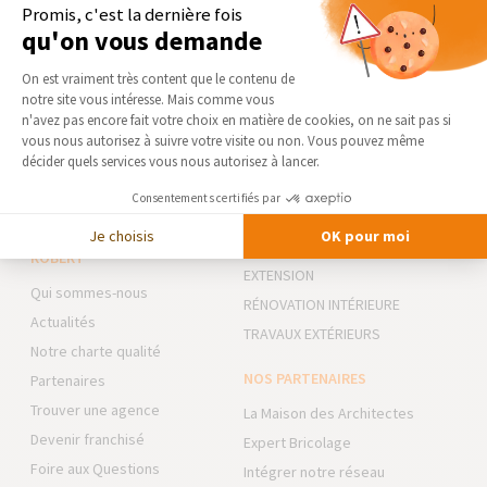
Promis, c'est la dernière fois
L’allongement de l’espérance de vie entraine des difficultés de
qu'on vous demande
logement pour les personnes âgées. Toutes ne souhaitent
Plateforme de Gestion du Consentement 
cependant pas quitter leur domicile. Au contraire, elles sont de
On est vraiment très content que le contenu de
plus en plus nombreuses...
notre site vous intéresse. Mais comme vous
Axeptio consent
n'avez pas encore fait votre choix en matière de cookies, on ne sait pas si
vous nous autorisez à suivre votre visite ou non. Vous pouvez même
décider quels services vous nous autorisez à lancer.
Consentements certifiés par
LA MAISON DES TRAVAUX 77 -
NOS DOMAINES
Je choisis
OK pour moi
AGENCE DE BRIE-COMTE-
D’INTERVENTION
ROBERT
EXTENSION
Qui sommes-nous
RÉNOVATION INTÉRIEURE
Actualités
TRAVAUX EXTÉRIEURS
Notre charte qualité
NOS PARTENAIRES
Partenaires
Trouver une agence
La Maison des Architectes
Devenir franchisé
Expert Bricolage
Foire aux Questions
Intégrer notre réseau