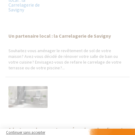
Un partenaire local : la Carrelagerie de Savigny
Souhaitez-vous aménager le revêtement de sol de votre
maison ? Avez-vous décidé de rénover votre salle de bain ou
votre cuisine ? Envisagez-vous de refaire le carrelage de votre
terrasse ou de votre piscine ?...
Adapter son logement pour répondre au handicap et
Continuer sans accepter
à la perte d’autonomie...