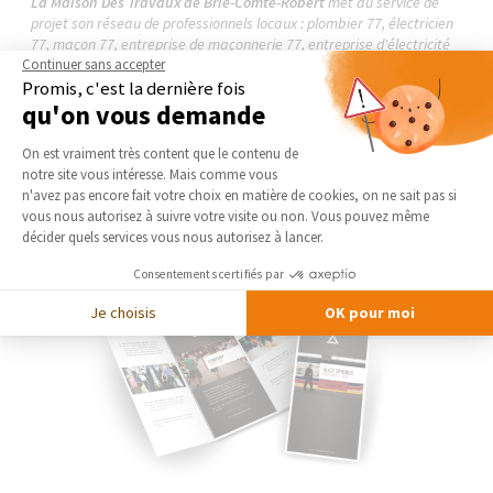
La Maison Des Travaux de Brie-Comte-Robert
met au service de
projet son réseau de professionnels locaux : plombier 77, électricien
77, maçon 77, entreprise de maçonnerie 77, entreprise d'électricité
générale 77, carreleur 77, peintre d'intérieur 77
Continuer sans accepter
Promis, c'est la dernière fois
qu'on vous demande
CONTACTEZ-NOUS
Plateforme de Gestion du Consentement 
On est vraiment très content que le contenu de
notre site vous intéresse. Mais comme vous
Axeptio consent
n'avez pas encore fait votre choix en matière de cookies, on ne sait pas si
vous nous autorisez à suivre votre visite ou non. Vous pouvez même
décider quels services vous nous autorisez à lancer.
Consentements certifiés par
Je choisis
OK pour moi