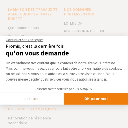
LA MAISON DES TRAVAUX 77 -
NOS DOMAINES
AGENCE DE BRIE-COMTE-
D’INTERVENTION
ROBERT
EXTENSION
Qui sommes-nous
RÉNOVATION INTÉRIEURE
Actualités
Continuer sans accepter
TRAVAUX EXTÉRIEURS
Promis, c'est la dernière fois
Notre charte qualité
qu'on vous demande
NOS PARTENAIRES
Partenaires
Plateforme de Gestion du Consentement 
Trouver une agence
La Maison des Architectes
On est vraiment très content que le contenu de
notre site vous intéresse. Mais comme vous
Devenir franchisé
Expert Bricolage
Axeptio consent
n'avez pas encore fait votre choix en matière de cookies, on ne sait pas si
Foire aux Questions
Intégrer notre réseau
vous nous autorisez à suivre votre visite ou non. Vous pouvez même
Conditions générales
décider quels services vous nous autorisez à lancer.
d’intervention
Des travaux pour les pros ?
Consentements certifiés par
Mentions légales
Je choisis
OK pour moi
NOS GUIDES THÉMATIQUES
Rénovation de résidence
secondaire