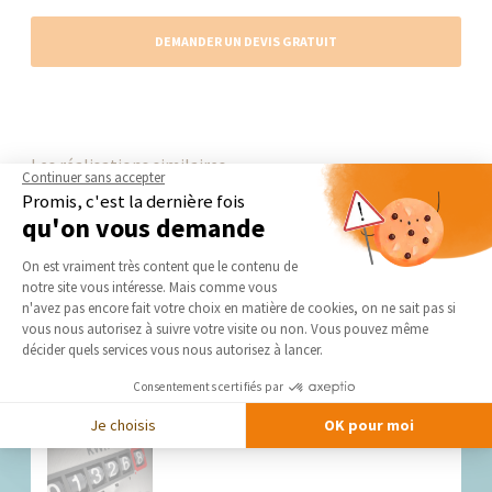
DEMANDER UN DEVIS GRATUIT
Les réalisations similaires
Continuer sans accepter
Refaire son électricité : coûts et conseils pratiques - La
Promis, c'est la dernière fois
Maison Des Travaux
qu'on vous demande
Plateforme de Gestion du Consentement 
On est vraiment très content que le contenu de
notre site vous intéresse. Mais comme vous
Axeptio consent
n'avez pas encore fait votre choix en matière de cookies, on ne sait pas si
vous nous autorisez à suivre votre visite ou non. Vous pouvez même
décider quels services vous nous autorisez à lancer.
Nos derniers conseils et actus
Consentements certifiés par
Je choisis
OK pour moi