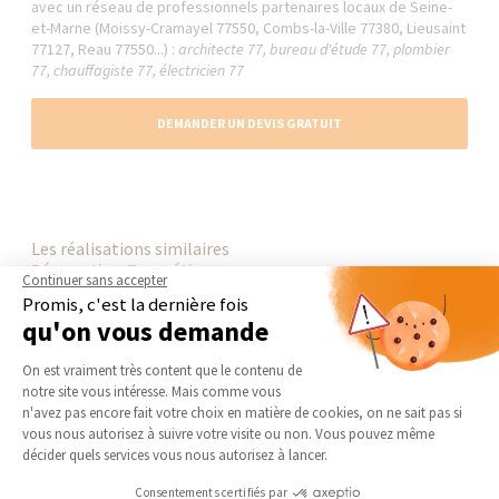
avec un réseau de professionnels partenaires locaux de Seine-
et-Marne (Moissy-Cramayel 77550, Combs-la-Ville 77380, Lieusaint
77127, Reau 77550...) :
architecte 77, bureau d'étude 77, plombier
77, chauffagiste 77, électricien 77
DEMANDER UN DEVIS GRATUIT
Les réalisations similaires
Rénovation Energétique
Continuer sans accepter
Promis, c'est la dernière fois
qu'on vous demande
Plateforme de Gestion du Consentement 
On est vraiment très content que le contenu de
notre site vous intéresse. Mais comme vous
Axeptio consent
n'avez pas encore fait votre choix en matière de cookies, on ne sait pas si
vous nous autorisez à suivre votre visite ou non. Vous pouvez même
décider quels services vous nous autorisez à lancer.
Consentements certifiés par