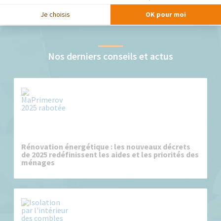
Je choisis
OK pour moi
Nos derniers conseils et actus
Rénovation énergétique : les nouveaux décrets
de 2025 redéfinissent les aides et les priorités des
ménages