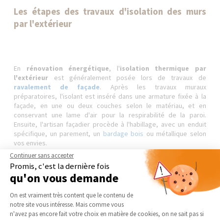
Les étapes des travaux d'isolation des murs
par l'extérieur
En
rénovation énergétique
, l'
isolation thermique par
l'extérieur
est généralement posée lors de travaux de
ravalement de façade
. Après les travaux muraux
préparatoires, l'isolant est inséré dans une armature fixée à la
façade, en une ou deux couches selon le matériau, et en
conservant une lame d'air pour la respirabilité de la paroi.
Ensuite, l'artisan façadier procède à l'habillage, avec un enduit
spécifique, un parement, un
bardage bois
ou métallique selon
vos envies.
Continuer sans accepter
Ces travaux sont complétés par l'adaptation de la zinguerie et
Promis, c'est la dernière fois
des menuiseries extérieures à la nouvelle épaisseur du mur :
qu'on vous demande
habillage de rives, tuyaux de descente, modification des
Plateforme de Gestion du Consentement 
encadrements, déplacement de volets…
On est vraiment très content que le contenu de
notre site vous intéresse. Mais comme vous
Axeptio consent
n'avez pas encore fait votre choix en matière de cookies, on ne sait pas si