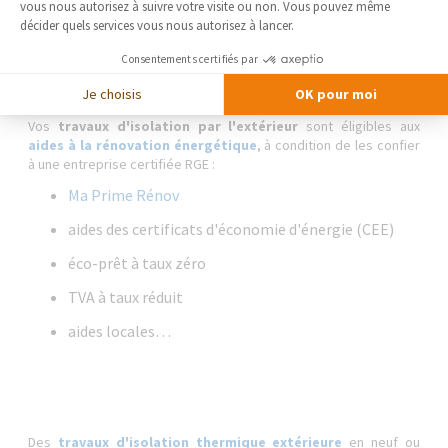
vous nous autorisez à suivre votre visite ou non. Vous pouvez même
Quelles aides pour les travaux d'isolation
décider quels services vous nous autorisez à lancer.
thermique par l'extérieur ?
Consentements certifiés par
Je choisis
OK pour moi
Vos
travaux d'isolation par l'extérieur
sont éligibles aux
aides à la rénovation énergétique
, à condition de les confier
à une entreprise certifiée RGE :
Ma Prime Rénov
aides des certificats d'économie d'énergie (CEE)
éco-prêt à taux zéro
TVA à taux réduit
aides locales…
Des
travaux d'isolation thermique extérieure
en neuf ou