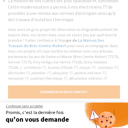
La maison de nos clients est plus spacieuse et lumineuse.
Cette modernisation a permis à nos électriciens 77 de
procéder à une remise aux normes électriques ainsi qu’à
des travaux d’isolation thermique.
Vous avez un gros projet de rénovation ou d'agrandissement de
maison dans vos tiroirs mais vous ne savez pas par quel bout le
prendre ? Faites confiance à l’équi
pe de
La Maison Des
Travaux de Brie-Comte-Robert
pour vous accompagner dans
tous vos projets et vous mettre en relation avec nos artisans
partenaires locaux de Seine-et-Marne (Brie-Comte-Robert 77170,
Servon 77170, Evry-Grégy-sur-Yerres 77166, Grisy-Suisnes
77166...) :
architecte 77, bureau d'étude 77, maçon 77, cuisiniste 77,
électricien 77, plombier 77, plaquiste 77, peintre intérieur 77,
menuisier 77, isolation thermique 77, décorateur intérieur 77
DEMANDER UN DEVIS GRATUIT
Continuer sans accepter
Promis, c'est la dernière fois
qu'on vous demande
Les réalisations similaires
Plateforme de Gestion du Consentement 