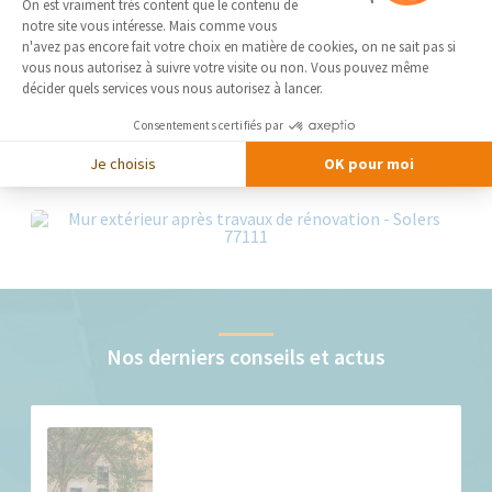
Rénovation de maison
On est vraiment très content que le contenu de
notre site vous intéresse. Mais comme vous
Axeptio consent
n'avez pas encore fait votre choix en matière de cookies, on ne sait pas si
vous nous autorisez à suivre votre visite ou non. Vous pouvez même
décider quels services vous nous autorisez à lancer.
Consentements certifiés par
Je choisis
OK pour moi
Nos derniers conseils et actus