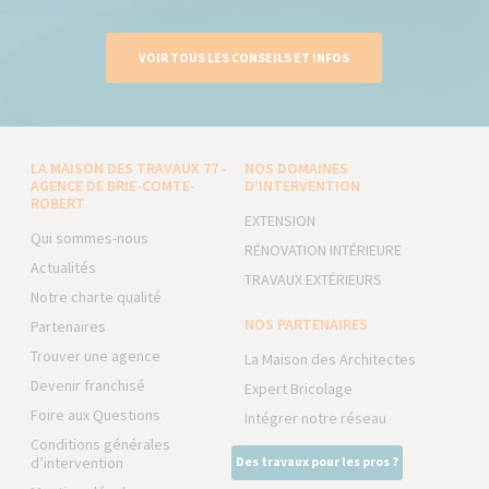
VOIR TOUS LES CONSEILS ET INFOS
LA MAISON DES TRAVAUX 77 -
NOS DOMAINES
AGENCE DE BRIE-COMTE-
D’INTERVENTION
ROBERT
EXTENSION
Qui sommes-nous
RÉNOVATION INTÉRIEURE
Actualités
TRAVAUX EXTÉRIEURS
Notre charte qualité
NOS PARTENAIRES
Partenaires
Trouver une agence
La Maison des Architectes
Devenir franchisé
Expert Bricolage
Foire aux Questions
Intégrer notre réseau
Conditions générales
d’intervention
Des travaux pour les pros ?