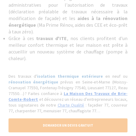
administratives pour l'autorisation de travaux
(déclaration préalable de travaux nécessaire à la
modification de façade) et les
aides à la rénovation
énergétique
(Ma Prime Rénov, aides des CEE et éco-prêt
à taux zéro).
Grâce à ces
travaux d'ITE
, nos clients profitent d'un
meilleur confort thermique et leur maison est prête à
accueillir un nouveau système de chauffage (pompe à
chaleur).
Des travaux d'
isolation thermique extérieure
en neuf ou
rénovation énergétique
prévus en Seine-et-Marne (Moissy-
Cramayel 77550, Fontenay-Trésigny 77540, Lieusaint 77127, Reau
77550…) ? Faites confiance à
La Maison Des Travaux de Brie-
Comte-Robert
et découvrez un réseau d’entrepreneurs locaux,
tous signataires de notre
Charte Qualité
: façadier 77, couvreur
77, charpentier 77, menuisier 77, chauffagiste 77…
DEMANDER UN DEVIS GRATUIT