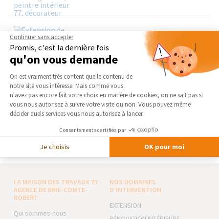
Continuer sans accepter
Promis, c'est la dernière fois
qu'on vous demande
Plateforme de Gestion du Consentement 
On est vraiment très content que le contenu de
notre site vous intéresse. Mais comme vous
Axeptio consent
n'avez pas encore fait votre choix en matière de cookies, on ne sait pas si
AGRANDIR SA MAISON AVEC LA MAISON DES TRAVAUX
BRIE-COMTE-ROBERT !
vous nous autorisez à suivre votre visite ou non. Vous pouvez même
décider quels services vous nous autorisez à lancer.
Vous souhaitez agrandir votre maison pour profiter d’une
surface habitable plus importante ? Découvrez...
Consentements certifiés par
Je choisis
OK pour moi
LA MAISON DES TRAVAUX 77 -
NOS DOMAINES
AGENCE DE BRIE-COMTE-
D’INTERVENTION
ROBERT
EXTENSION
Qui sommes-nous
RÉNOVATION INTÉRIEURE