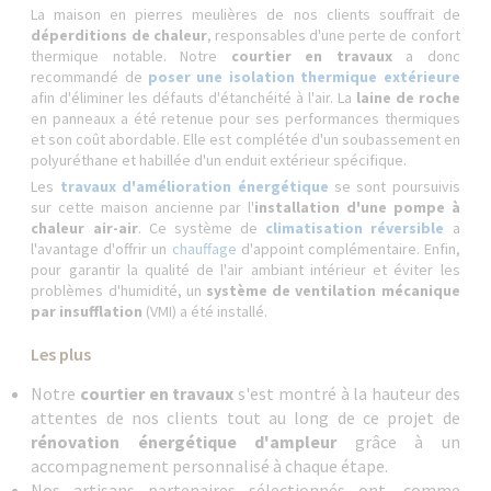
La maison en pierres meulières de nos clients souffrait de
déperditions de chaleur
, responsables d'une perte de confort
thermique notable. Notre
courtier en travaux
a donc
recommandé de
poser une isolation thermique extérieure
afin d'éliminer les défauts d'étanchéité à l'air. La
laine de roche
en panneaux a été retenue pour ses performances thermiques
et son coût abordable. Elle est complétée d'un soubassement en
polyuréthane et habillée d'un enduit extérieur spécifique.
Les
travaux d'amélioration énergétique
se sont poursuivis
sur cette maison ancienne par l'
installation d'une pompe à
chaleur air-air
. Ce système de
climatisation réversible
a
l'avantage d'offrir un
chauffage
d'appoint complémentaire. Enfin,
pour garantir la qualité de l'air ambiant intérieur et éviter les
problèmes d'humidité, un
système de ventilation mécanique
par insufflation
(VMI) a été installé.
Les plus
Notre
courtier en travaux
s'est montré à la hauteur des
attentes de nos clients tout au long de ce projet de
rénovation énergétique d'ampleur
grâce à un
accompagnement personnalisé à chaque étape.
Nos artisans partenaires sélectionnés ont, comme